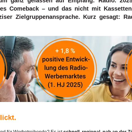
um ganz gelassen auf Empfang: Radio. 2025 
es Comeback – und das nicht mit Kassettenr
iser Zielgruppenansprache. Kurz gesagt: Ra
lickt.
d für Werbetreibende? Es ist
schnell, regional, nah an der Z