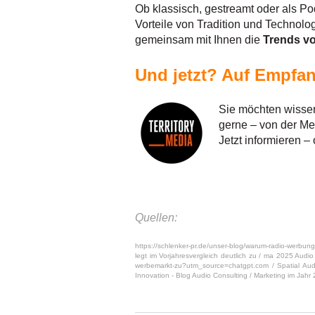
Ob klassisch, gestreamt oder als P
Vorteile von Tradition und Technolo
gemeinsam mit Ihnen die
Trends v
Und jetzt? Auf Empfan
Sie möchten wisse
gerne – von der Me
Jetzt informieren –
Quellen:
https://schlenker-pr.de/unser-blog/warum-radio-werbun
legt im Vorjahresvergleich deutlich zu /
ma 2025 Audio 
werbemarkt-zu?utm_source=chatgpt.com /
Spatial Au
Innovation - Blog Audio Consulting /
Marketing im Jahr 