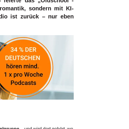
feierte das „Oldschool“-
omantik, sondern mit KI-
dio ist zurück – nur eben
ielgruppe
– und wird dort gehört, wo