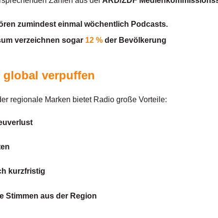
versprechenden Zahlen aus der
ARD/ZDF Medienkommissionsst
ören zumindest einmal wöchentlich Podcasts.
sum verzeichnen sogar
12 %
der Bevölkerung
t global verpuffen
r regionale Marken bietet Radio große Vorteile:
euverlust
ten
 kurzfristig
te Stimmen aus der Region