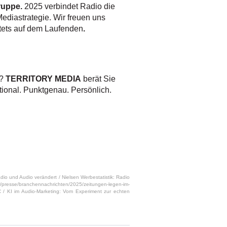
ruppe.
2025 verbindet Radio die
Mediastrategie.
Wir freuen uns
stets auf dem Laufenden
.
n?
TERRITORY MEDIA
berät Sie
tional. Punktgenau. Persönlich.
adio und Audio verändert /
Nielsen Werbestatistik: Radio
e/presse/branchennachrichten/2025/zeitungen-legen-im-
wC
/
KI im Audio-Marketing: Vom Experiment zur echten