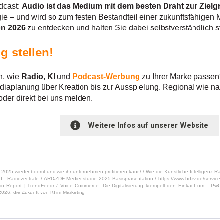
odcast:
Audio ist das Medium mit dem besten Draht zur Zielg
gie – und wird so zum festen Bestandteil einer zukunftsfähigen 
on 2026
zu entdecken und halten Sie dabei selbstverständlich 
g stellen!
n, wie
Radio
,
KI
und
Podcast-Werbung
zu Ihrer Marke passe
diaplanung über Kreation bis zur Ausspielung. Regional wie na
 oder direkt bei uns melden.
Weitere Infos auf unserer Website
g-2025-wieder-boomt-und-wie-ihr-unternehmen-profitieren-kann/ /
Wie die Künstliche Intelligenz R
I - Radiozentrale /
ARD/ZDF Medienstudie 2025 Basispräsentation /
https://www.bdzv.de/servic
dio Report | TrendFeedr /
Voice Commerce: Die Digitalisierung krempelt den Einkauf um - P
2026: die Zukunft von KI im Marketing