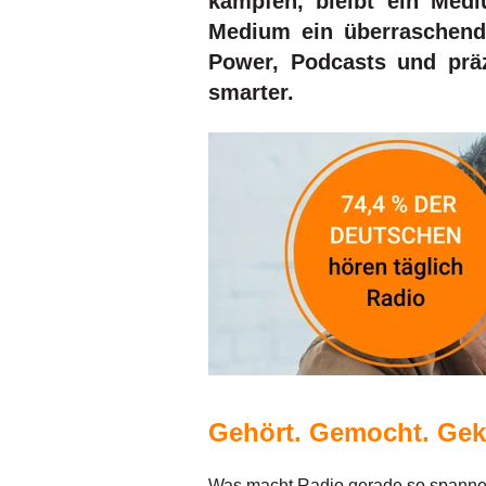
kämpfen, bleibt ein Medi
Medium ein überraschend
Power, Podcasts und präz
smarter.
Gehört. Gemocht. Gek
Was macht Radio gerade so spannen