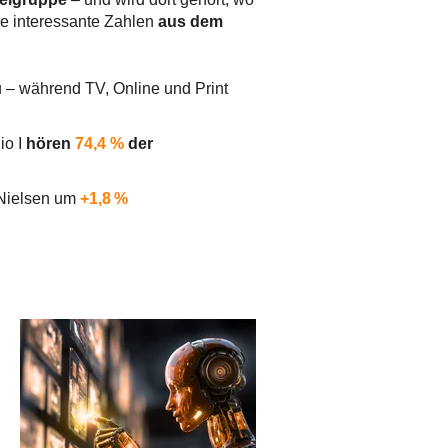
ge interessante Zahlen
aus dem
 – während TV, Online und Print
io I
hören
74,4 %
der
t Nielsen um
+1,8 %