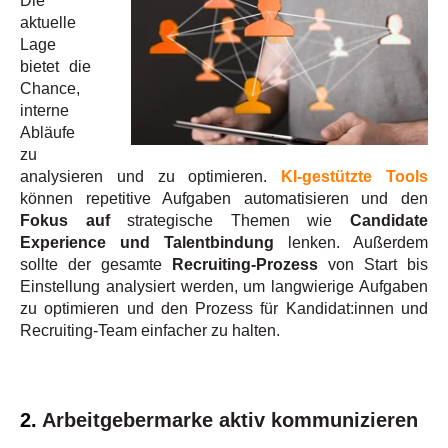
Die
aktuelle
Lage
bietet die
Chance,
interne
Abläufe
zu
analysieren und zu optimieren.
KI-gestützte Tools
können repetitive Aufgaben automatisieren und den
Fokus auf
strategische Themen wie
Candidate
Experience und Talentbindung
lenken. Außerdem
sollte der gesamte
Recruiting-Prozess
von Start bis
Einstellung analysiert werden, um langwierige Aufgaben
zu optimieren und den Prozess für Kandidat:innen und
Recruiting-Team einfacher zu halten.
2.
Arbeitgebermarke aktiv kommunizieren